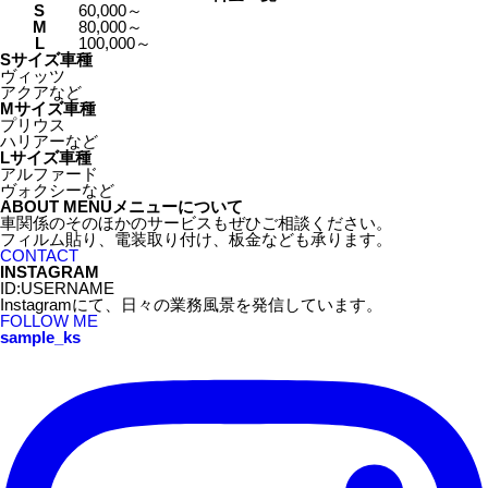
S
60,000～
M
80,000～
L
100,000～
Sサイズ車種
ヴィッツ
アクアなど
Mサイズ車種
プリウス
ハリアーなど
Lサイズ車種
アルファード
ヴォクシーなど
ABOUT MENU
メニューについて
車関係のそのほかのサービスもぜひご相談ください。
フィルム貼り、電装取り付け、板金なども承ります。
CONTACT
INSTAGRAM
ID:
USERNAME
Instagramにて、日々の業務風景を発信しています。
FOLLOW ME
sample_ks