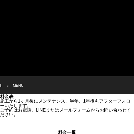
menu
BLOG
INFORMATION
FLOW
MENU
WORK
CONTACT
ホーム
MENU
料金表
施工から1ヶ月後にメンテナンス、半年、1年後もアフターフォロ
ーいたします。
ご予約はお電話、LINEまたはメールフォームからお問い合わせく
ださい。
料金一覧